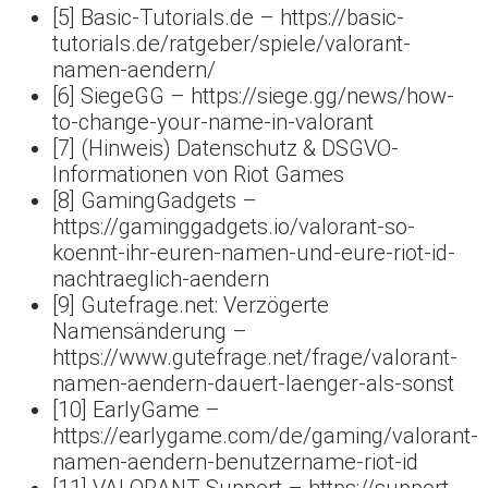
[5] Basic-Tutorials.de – https://basic-
tutorials.de/ratgeber/spiele/valorant-
namen-aendern/
[6] SiegeGG – https://siege.gg/news/how-
to-change-your-name-in-valorant
[7] (Hinweis) Datenschutz & DSGVO-
Informationen von Riot Games
[8] GamingGadgets –
https://gaminggadgets.io/valorant-so-
koennt-ihr-euren-namen-und-eure-riot-id-
nachtraeglich-aendern
[9] Gutefrage.net: Verzögerte
Namensänderung –
https://www.gutefrage.net/frage/valorant-
namen-aendern-dauert-laenger-als-sonst
[10] EarlyGame –
https://earlygame.com/de/gaming/valorant-
namen-aendern-benutzername-riot-id