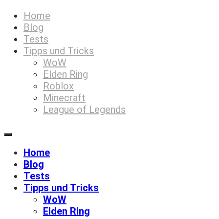
Zum
Home
Games5
Inhalt
Blog
springen
Tests
Tipps und Tricks
WoW
Elden Ring
Roblox
Minecraft
League of Legends
Home
Blog
Tests
Tipps und Tricks
WoW
Elden Ring