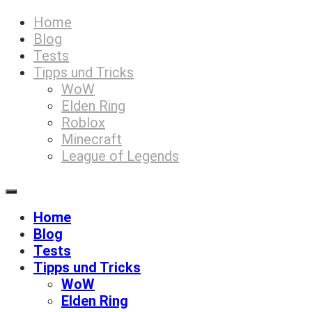
Zum
Home
Games5
Inhalt
Blog
springen
Tests
Tipps und Tricks
WoW
Elden Ring
Roblox
Minecraft
League of Legends
Home
Blog
Tests
Tipps und Tricks
WoW
Elden Ring