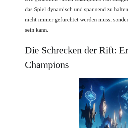
das Spiel dynamisch und spannend zu halten
nicht immer gefürchtet werden muss, sonde
sein kann.
Die Schrecken der Rift: E
Champions