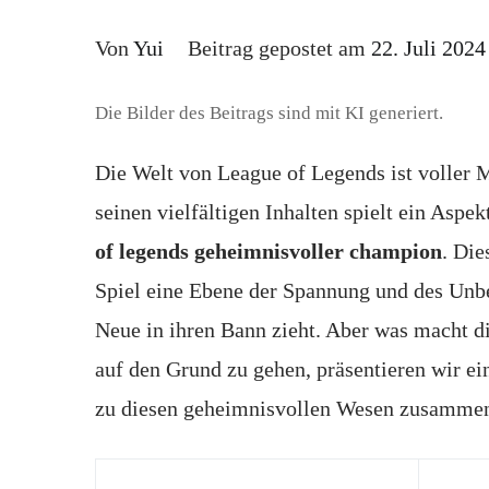
Von
Yui
Beitrag gepostet am
22. Juli 2024
Die Bilder des Beitrags sind mit KI generiert.
Die Welt von League of Legends ist voller My
seinen vielfältigen Inhalten spielt ein Aspe
of legends geheimnisvoller champion
. Di
Spiel eine Ebene der Spannung und des Unbe
Neue in ihren Bann zieht. Aber was macht 
auf den Grund zu gehen, präsentieren wir ei
zu diesen geheimnisvollen Wesen zusammen