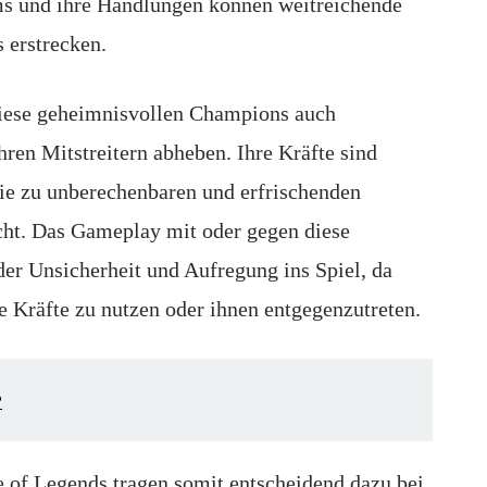
ms und ihre Handlungen können weitreichende
 erstrecken.
diese geheimnisvollen Champions auch
hren Mitstreitern abheben. Ihre Kräfte sind
sie zu unberechenbaren und erfrischenden
t. Das Gameplay mit oder gegen diese
er Unsicherheit und Aufregung ins Spiel, da
e Kräfte zu nutzen oder ihnen entgegenzutreten.
?
of Legends tragen somit entscheidend dazu bei,