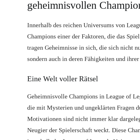
geheimnisvollen Champio
Innerhalb des reichen Universums von Leagu
Champions einer der Faktoren, die das Spie
tragen Geheimnisse in sich, die sich nicht 
sondern auch in deren Fähigkeiten und ihrer
Eine Welt voller Rätsel
Geheimnisvolle Champions in League of Leg
die mit Mysterien und ungeklärten Fragen d
Motivationen sind nicht immer klar dargele
Neugier der Spielerschaft weckt. Diese Cha