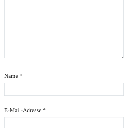
Name
*
E-Mail-Adresse
*