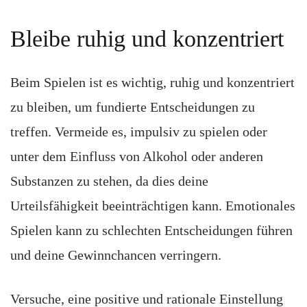
Bleibe ruhig und konzentriert
Beim Spielen ist es wichtig, ruhig und konzentriert
zu bleiben, um fundierte Entscheidungen zu
treffen. Vermeide es, impulsiv zu spielen oder
unter dem Einfluss von Alkohol oder anderen
Substanzen zu stehen, da dies deine
Urteilsfähigkeit beeinträchtigen kann. Emotionales
Spielen kann zu schlechten Entscheidungen führen
und deine Gewinnchancen verringern.
Versuche, eine positive und rationale Einstellung