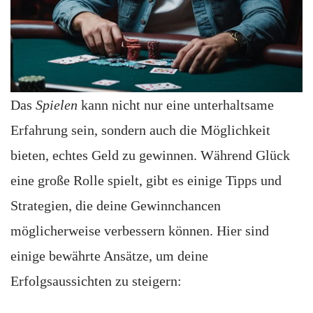
Das
Spielen
kann nicht nur eine unterhaltsame
Erfahrung sein, sondern auch die Möglichkeit
bieten, echtes Geld zu gewinnen. Während Glück
eine große Rolle spielt, gibt es einige Tipps und
Strategien, die deine Gewinnchancen
möglicherweise verbessern können. Hier sind
einige bewährte Ansätze, um deine
Erfolgsaussichten zu steigern: