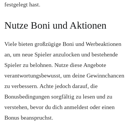
festgelegt hast.
Nutze Boni und Aktionen
Viele bieten großzügige Boni und Werbeaktionen
an, um neue Spieler anzulocken und bestehende
Spieler zu belohnen. Nutze diese Angebote
verantwortungsbewusst, um deine Gewinnchancen
zu verbessern. Achte jedoch darauf, die
Bonusbedingungen sorgfältig zu lesen und zu
verstehen, bevor du dich anmeldest oder einen
Bonus beanspruchst.