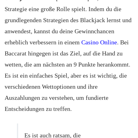
Strategie eine große Rolle spielt. Indem du die
grundlegenden Strategien des Blackjack lernst und
anwendest, kannst du deine Gewinnchancen
erheblich verbessern in einem
Casino Online
. Bei
Baccarat hingegen ist das Ziel, auf die Hand zu
wetten, die am nächsten an 9 Punkte herankommt.
Es ist ein einfaches Spiel, aber es ist wichtig, die
verschiedenen Wettoptionen und ihre
Auszahlungen zu verstehen, um fundierte
Entscheidungen zu treffen.
Es ist auch ratsam, die