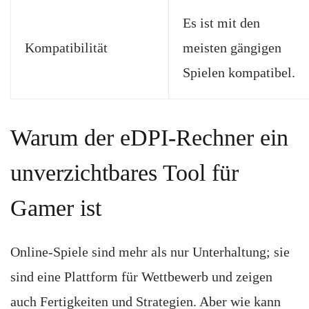
Es ist mit den
Kompatibilität
meisten gängigen
Spielen kompatibel.
Warum der eDPI-Rechner ein
unverzichtbares Tool für
Gamer ist
Online-Spiele sind mehr als nur Unterhaltung; sie
sind eine Plattform für Wettbewerb und zeigen
auch Fertigkeiten und Strategien. Aber wie kann