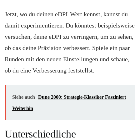
Jetzt, wo du deinen eDPI-Wert kennst, kannst du
damit experimentieren. Du könntest beispielsweise
versuchen, deine eDPI zu verringern, um zu sehen,
ob das deine Präzision verbessert. Spiele ein paar
Runden mit den neuen Einstellungen und schaue,
ob du eine Verbesserung feststellst.
Siehe auch
Dune 2000: Strategie-Klassiker Fasziniert
Weiterhin
Unterschiedliche