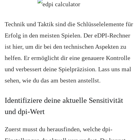
Technik und Taktik sind die Schlüsselelemente für
Erfolg in den meisten Spielen. Der eDPI-Rechner
ist hier, um dir bei den technischen Aspekten zu
helfen. Er ermöglicht dir eine genauere Kontrolle
und verbessert deine Spielpräzision. Lass uns mal
sehen, wie du das am besten anstellst.
Identifiziere deine aktuelle Sensitivität
und dpi-Wert
Zuerst musst du herausfinden, welche dpi-