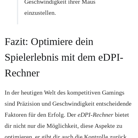
Geschwindigkeit ihrer Maus
einzustellen.
Fazit: Optimiere dein
Spielerlebnis mit dem eDPI-
Rechner
In der heutigen Welt des kompetitiven Gamings
sind Präzision und Geschwindigkeit entscheidende
Faktoren für den Erfolg. Der
eDPI-Rechner
bietet
dir nicht nur die Möglichkeit, diese Aspekte zu
optimieren, er gibt dir auch die Kontrolle zurück.