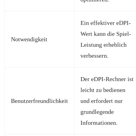
Ein effektiver eDPI-
Wert kann die Spiel-
Notwendigkeit
Leistung erheblich
verbessern.
Der eDPI-Rechner ist
leicht zu bedienen
Benutzerfreundlichkeit
und erfordert nur
grundlegende
Informationen.