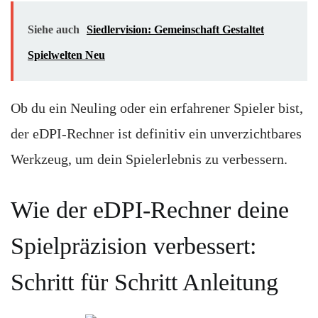
Siehe auch
Siedlervision: Gemeinschaft Gestaltet
Spielwelten Neu
Ob du ein Neuling oder ein erfahrener Spieler bist,
der eDPI-Rechner ist definitiv ein unverzichtbares
Werkzeug, um dein Spielerlebnis zu verbessern.
Wie der eDPI-Rechner deine
Spielpräzision verbessert:
Schritt für Schritt Anleitung