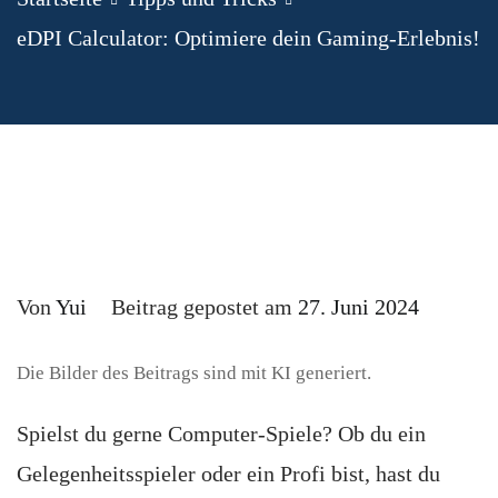
eDPI Calculator: Optimiere dein Gaming-Erlebnis!
Von
Yui
Beitrag gepostet am
27. Juni 2024
Die Bilder des Beitrags sind mit KI generiert.
Spielst du gerne Computer-Spiele? Ob du ein
Gelegenheitsspieler oder ein Profi bist, hast du