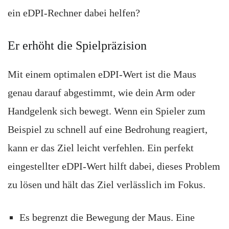
ein eDPI-Rechner dabei helfen?
Er erhöht die Spielpräzision
Mit einem optimalen eDPI-Wert ist die Maus
genau darauf abgestimmt, wie dein Arm oder
Handgelenk sich bewegt. Wenn ein Spieler zum
Beispiel zu schnell auf eine Bedrohung reagiert,
kann er das Ziel leicht verfehlen. Ein perfekt
eingestellter eDPI-Wert hilft dabei, dieses Problem
zu lösen und hält das Ziel verlässlich im Fokus.
Es begrenzt die Bewegung der Maus. Eine