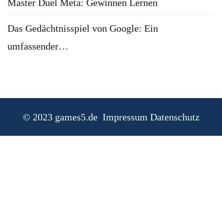
Master Duel Meta: Gewinnen Lernen
Das Gedächtnisspiel von Google: Ein
umfassender…
© 2023 games5.de
Impressum Datenschutz