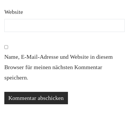
Website
Name, E-Mail-Adresse und Website in diesem
Browser für meinen nächsten Kommentar
speichern.