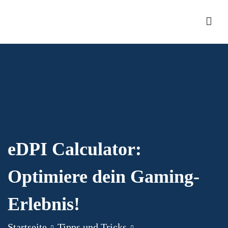
Zum
Inhalt
Games5
springen
eDPI Calculator:
Optimiere dein Gaming-
Erlebnis!
Startseite
Tipps und Tricks